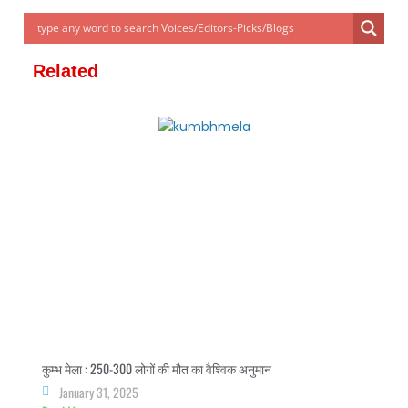
er
e
e
e
s
gr
e
dI
n
b
A
a
n
g
o
p
m
Related
er
o
p
k
कुम्भ मेला : 250-300 लोगों की मौत का वैश्विक अनुमान
January 31, 2025