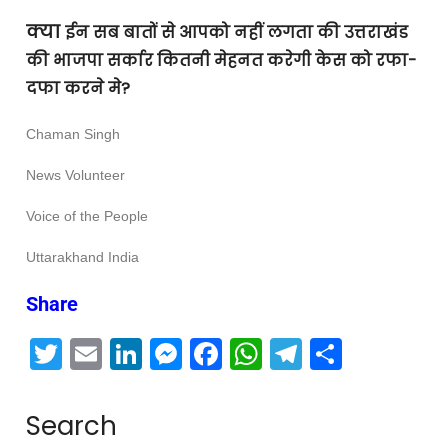
क्या
ईन सब बातों से आपको नहीं लगता की उत्तराखंड
की भाजपा सर्कार कितनी मेहनत करेगी केस को रफा-
दफा करने मे?
Chaman Singh
News Volunteer
Voice of the People
Uttarakhand India
Share
T
E
Li
M
F
W
T
S
wi
m
n
e
a
h
el
h
tt
ail
k
ss
c
at
e
ar
Search